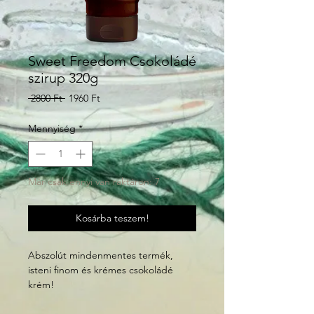
Sweet Freedom Csokoládé
szirup 320g
Szokásos
Akciós
 2800 Ft 
1960 Ft
ár
ár
Mennyiség
*
Már csak ennyi van raktáron: 7
Kosárba teszem!
Abszolút mindenmentes termék,
isteni finom és krémes csokoládé
krém!