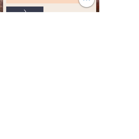
>
Elfogadom az adatkezelési
szabályzatot
MentesMókus
Tulajdonos: Fricska Boglárka
Nyilvántartási szám:
55387110
Adószám: 56711497-1-42
Email: mentesmokus@gmail.com
Cím: 6078, Jakabszállás, Nyár utca 38
Magyarország
Foxpost automata és MPL posta címek
segédlet letölthető az alábbi logókra
kattintva: