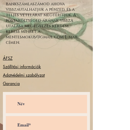
bankszámlaszámod ahova
visszautalhatjuk a pénzed, és a
teljes vételárat megtérítjük. A
postaköltséged árának vissza
utalása megegyezés kérdése.
keress minket a
mentesmokus@gmail.com E-mail
címen.
ÁFSZ
Szállítási információk
Adatvédelmi szabályzat
Garancia