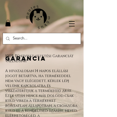
100% Pénzvisszafizetési Garanciát
Garancia
vállalunk!
A hivatalosan 14 napos elállási
jogot betartva, ha termékeddel
nem vagy elégedett, kérlek lépj
velünk kapcsolatba és
visszatérítjuk a terméke(i)d árát.
Ezek után nincs más dolgod csak
küld vissza a termékeket
bontatlan állapotban, a csomagba
küld el a rendelésed számát, neved,
elérhetőséged, a