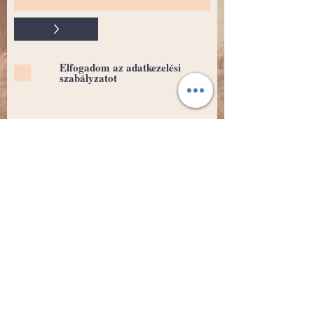
>
Elfogadom az adatkezelési
szabályzatot
MentesMókus
Tulajdonos: Fricska Boglárka
Nyilvántartási szám:
55387110
Adószám: 56711497-1-42
Email: mentesmokus@gmail.com
Cím: 6078, Jakabszállás, Nyár utca 38
Magyarország
Foxpost automata és MPL posta címek
segédlet letölthető az alábbi logókra
kattintva: